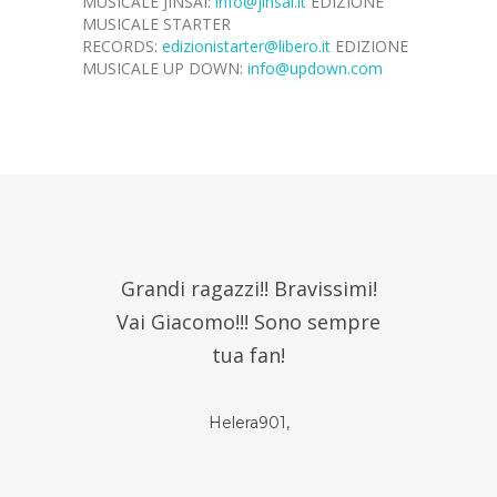
MUSICALE JINSAI:
info@jinsai.it
EDIZIONE
MUSICALE STARTER
RECORDS:
edizionistarter@libero.it
EDIZIONE
MUSICALE UP DOWN:
info@updown.com
Grandi ragazzi!! Bravissimi!
Dipi
Vai Giacomo!!! Sono sempre
luog
tua fan!
per 
Helera901,